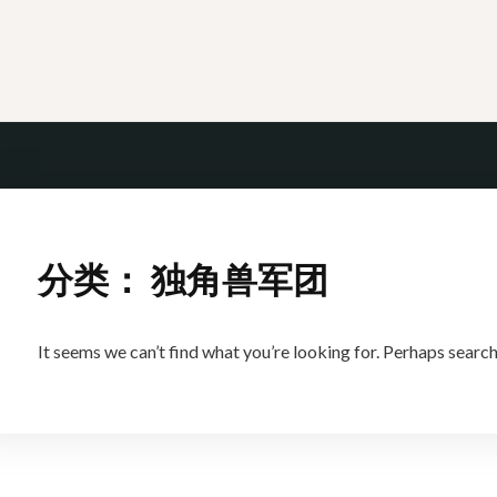
Skip
to
content
分类：
独角兽军团
It seems we can’t find what you’re looking for. Perhaps search